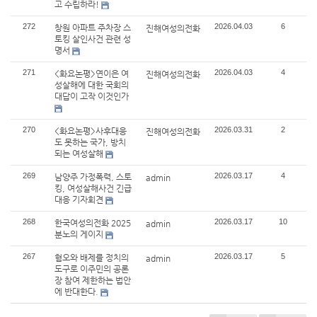
고 수립하라!
272
2026.04.03
6
창원 아파트 주차장 스
진해여성의전화
토킹 살인사건 관련 성
명서
271
2026.04.03
4
<화요논평>연이은 여
진해여성의전화
성살해에 대한 국회의
대답이 고작 이것인가
270
2026.03.31
2
<화요논평>사후대응
진해여성의전화
도 못하는 국가, 방치
되는 여성살해
269
2026.03.17
4
남양주 가정폭력, 스토
admin
킹, 여성살해사건 긴급
대응 기자회견
268
2026.03.17
10
한국여성의전화 2025
admin
분노의 게이지
267
2026.03.17
5
혐오와 배제를 정치의
admin
도구로 이주민의 공론
장 참여 제한하는 법안
에 반대한다.