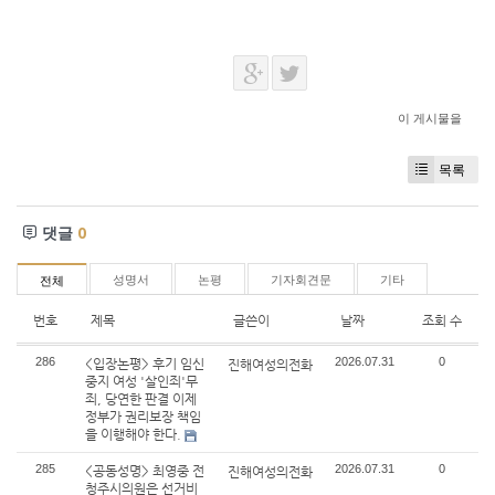
이 게시물을
목록
댓글
0
성명서
논평
기자회견문
기타
전체
번호
제목
글쓴이
날짜
조회 수
286
2026.07.31
0
<입장논평> 후기 임신
진해여성의전화
중지 여성 '살인죄'무
죄, 당연한 판결 이제
정부가 권리보장 책임
을 이행해야 한다.
285
2026.07.31
0
<공동성명> 최영중 전
진해여성의전화
청주시의원은 선거비