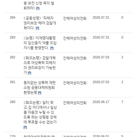
용 보전 신청 즉각 철
회하라!
284
2026.07.31
0
<공동성명> '피해자
진해여성의전화
권리보장'해야 검찰개
혁이다.
283
2026.07.31
0
<논평> 이재명대통령
진해여성의전화
의 임신중지 약물 도입
지시를 환영한다.
282
2026.07.03
2
<화요논평> 검찰개혁
진해여성의전화
으로 여성폭력 피해자
의 권리보장이 가능한
가
281
2026.07.03
2
동의없는 성폭력 재판
진해여성의전화
소원 공동대책위원회
환영논평
280
2026.06.17
7
<화요논평> 일터,학
진해여성의전화
교,집 어디에서나 일상
을 마음껏 누릴 수 있
도록 하는 성평등 정책
에 투표할 수는 없는가
279
2026.06.01
5