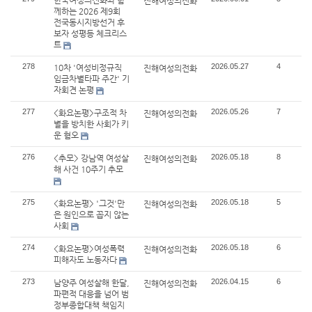
한국여성의전화와 함
진해여성의전화
께하는 2026 제9회
전국동시지방선거 후
보자 성평등 체크리스
트
278
2026.05.27
4
10차 '여성비정규직
진해여성의전화
임금차별타파 주간' 기
자회견 논평
277
2026.05.26
7
<화요논평>구조적 차
진해여성의전화
별을 방치한 사회가 키
운 혐오
276
2026.05.18
8
<추모> 강남역 여성살
진해여성의전화
해 사건 10주기 추모
275
2026.05.18
5
<화요논평> '그것'만
진해여성의전화
은 원인으로 꼽지 않는
사회
274
2026.05.18
6
<화요논평>여성폭력
진해여성의전화
피해자도 노동자다
273
2026.04.15
6
남양주 여성살해 한달,
진해여성의전화
파편적 대응을 넘어 범
정부종합대책 책임지