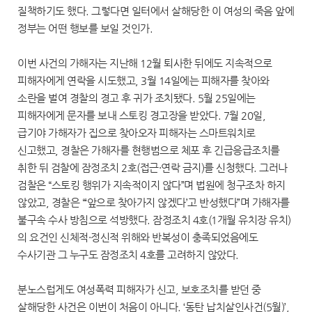
질책하기도 했다. 그렇다면 일터에서 살해당한 이 여성의 죽음 앞에
정부는 어떤 행보를 보일 것인가.
이번 사건의 가해자는 지난해 12월 퇴사한 뒤에도 지속적으로
피해자에게 연락을 시도했고, 3월 14일에는 피해자를 찾아와
소란을 벌여 경찰의 경고 후 귀가 조치됐다. 5월 25일에는
피해자에게 문자를 보내 스토킹 경고장을 받았다. 7월 20일,
급기야 가해자가 집으로 찾아오자 피해자는 스마트워치로
신고했고, 경찰은 가해자를 현행범으로 체포 후 긴급응급조치를
취한 뒤 검찰에 잠정조치 2호(접근·연락 금지)를 신청했다. 그러나
검찰은 “스토킹 행위가 지속적이지 않다”며 법원에 청구조차 하지
않았고, 경찰은 “‘앞으로 찾아가지 않겠다’고 반성했다”며 가해자를
불구속 수사 방침으로 석방했다. 잠정조치 4호(1개월 유치장 유치)
의 요건인 신체적·정신적 위해와 반복성이 충족되었음에도
수사기관 그 누구도 잠정조치 4호를 고려하지 않았다.
분노스럽게도 여성폭력 피해자가 신고, 보호조치를 받던 중
살해당한 사건은 이번이 처음이 아니다. ‘동탄 납치살인사건(5월)’,