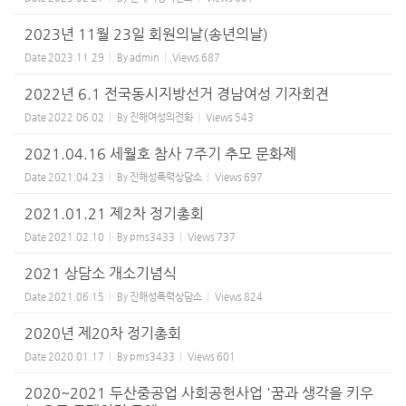
2023년 11월 23일 회원의날(송년의날)
Date
2023.11.29
By
admin
Views
687
2022년 6.1 전국동시지방선거 경남여성 기자회견
Date
2022.06.02
By
진해여성의전화
Views
543
2021.04.16 세월호 참사 7주기 추모 문화제
Date
2021.04.23
By
진해성폭력상담소
Views
697
2021.01.21 제2차 정기총회
Date
2021.02.10
By
pms3433
Views
737
2021 상담소 개소기념식
Date
2021.06.15
By
진해성폭력상담소
Views
824
2020년 제20차 정기총회
Date
2020.01.17
By
pms3433
Views
601
2020~2021 두산중공업 사회공헌사업 '꿈과 생각을 키우