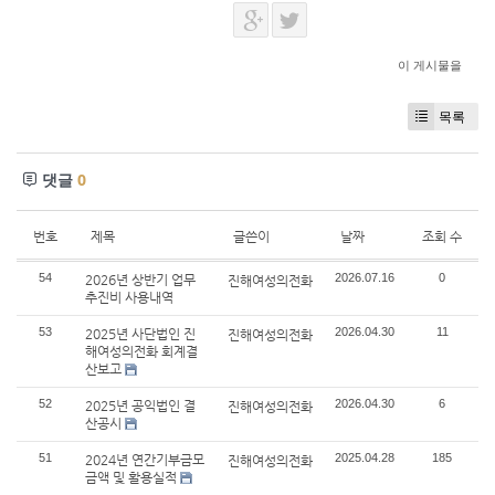
이 게시물을
목록
댓글
0
번호
제목
글쓴이
날짜
조회 수
54
2026.07.16
0
2026년 상반기 업무
진해여성의전화
추진비 사용내역
53
2026.04.30
11
2025년 사단법인 진
진해여성의전화
해여성의전화 회계결
산보고
52
2026.04.30
6
2025년 공익법인 결
진해여성의전화
산공시
51
2025.04.28
185
2024년 연간기부금모
진해여성의전화
금액 및 활용실적