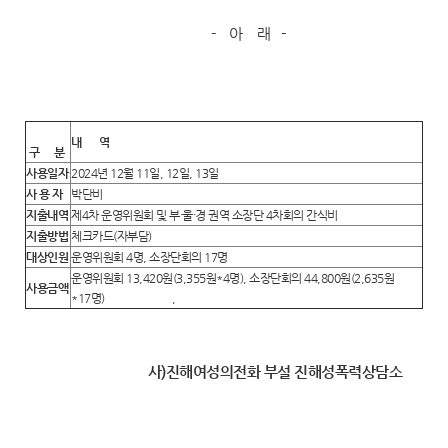
- 아 래 -
내 역
구
분
사용일자
2024년 12월 11일, 12일, 13일
사 용 자
박단비
지출내역
제4차 운영위원회 및 부·울·경 권역 소장단 4차회의 간식비
지출방법
체크카드(자부담)
대상인원
운영위원회 4명, 소장단회의 17명
운영위원회 13,420원(3,355원*4명), 소장단회의 44,800원(2,635원
사용금액
*17명) ,
사)진해여성의전화 부설 진해성폭력상담소