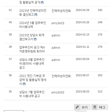
및 활용실적 공개
41
2024.04.29
240
2023년 진해여성의전
진해여성의전화
화 결산보고
40
2024.03.26
248
2024년 3월 업무추진
pms3433
비사용내역
39
2024.02.15
276
2023년 상담소 회계
admin
결산보고서
38
2024.01.11
278
업무추진비 공고-제4
admin
차운영위원회 회의비
37
2023.09.04
273
상담소 8월 업무추진
admin
비(회의비) 사용내역
공고
36
2023.08.07
263
2022 연간 기부금 모
진해여성의전화
금액 및 활용실적 명세
서
35
2023.08.03
313
상담소 7월 업무추진
pms3433
비 사용내역 공고
쓰기
태그