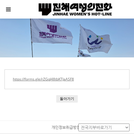
메뉴 건너뛰기
https://forms.gle/rZGqJ48tbKTJaASF8
돌아가기
개인정보취급방침