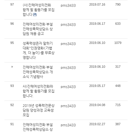
97
2019.07.16
790
(사)진해여성의전화
pms3433
함께 할 활동가를 모집
합니다
96
2019.06.17
633
진해여성의전화 부설
pms3433
진해성폭력상담소 상
담원 채용 공고
95
2019.06.10
1079
성폭력생존자 말하기
pms3433
대회"인권영화<가볍
게, 더 높이>를 무료상
영합니다
»
2019.06.10
317
진해여성의전화 부설
pms3433
진해성폭력상담소 개
소식 기념행사
93
2019.05.17
448
사)진해여성의전화와
pms3433
함께 할 활동가를 모집
합니다.
92
2019.04.08
715
2019년 성폭력전문상
pms3433
담원 양성과정 교육생
모집
91
2019.02.27
387
진해여성의전화 부설
pms3433
진해성폭력상담소 상