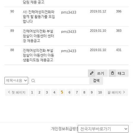
담원 채용 공고
90
2019.01.12
396
사) 진해여성의전화와
pms3433
함께 할 활동가를 모집
합니다
89
2019.01.10
383
진해여성의전화 부설
pms3433
참살이 아동센터 센터
장 채용공고
88
2019.01.10
431
진해여성의전화 부설
pms3433
참살이 아동센터 아동
생활지도원 채용공고
쓰기
태그
검색
5
첫 페이지
1
2
3
4
6
7
8
9
10
끝 페이지
개인정보취급방침