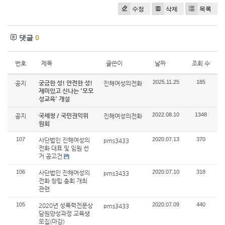
수정
삭제
목록
댓글
0
번호
제목
글쓴이
날짜
조회 수
2025.11.25
185
궁금한 성! 안전한 성!
공지
진해여성의전화
재미있고 신나는 '모모
성교육' 개설
2022.08.10
1348
국세청 / 국민권익위
공지
진해여성의전화
원회
107
2020.07.13
370
사단법인 진해여성의
pms3433
전화 대표 및 임원 선
거 공고건
106
2020.07.10
318
사단법인 진해여성의
pms3433
전화 창립 총회 개최
관련
105
2020.07.09
440
2020년 성폭력전문상
pms3433
담원양성과정 교육생
모집(마감)