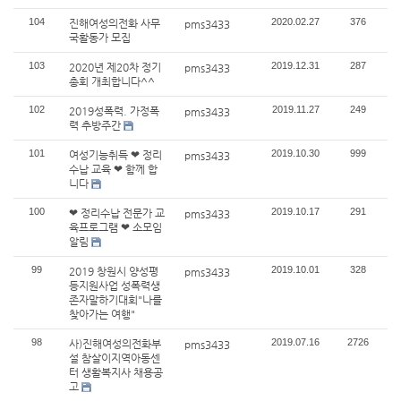
104
2020.02.27
376
진해여성의전화 사무
pms3433
국활동가 모집
103
2019.12.31
287
2020년 제20차 정기
pms3433
총회 개최합니다^^
102
2019.11.27
249
2019성폭력. 가정폭
pms3433
력 추방주간
101
2019.10.30
999
여성기능취득 ❤ 정리
pms3433
수납 교육 ❤ 함께 합
니다
100
2019.10.17
291
❤ 정리수납 전문가 교
pms3433
육프로그램 ❤ 소모임
알림
99
2019.10.01
328
2019 창원시 양성평
pms3433
등지원사업 성폭력생
존자말하기대회"나를
찾아가는 여행"
98
2019.07.16
2726
사)진해여성의전화부
pms3433
설 참살이지역아동센
터 생활복지사 채용공
고