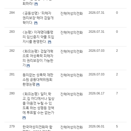
회하라!
284
2026.07.31
0
<공동성명> '피해자
진해여성의전화
권리보장'해야 검찰개
혁이다.
283
2026.07.31
0
<논평> 이재명대통령
진해여성의전화
의 임신중지 약물 도입
지시를 환영한다.
282
2026.07.03
2
<화요논평> 검찰개혁
진해여성의전화
으로 여성폭력 피해자
의 권리보장이 가능한
가
281
2026.07.03
2
동의없는 성폭력 재판
진해여성의전화
소원 공동대책위원회
환영논평
280
2026.06.17
7
<화요논평> 일터,학
진해여성의전화
교,집 어디에서나 일상
을 마음껏 누릴 수 있
도록 하는 성평등 정책
에 투표할 수는 없는가
279
2026.06.01
5
한국여성의전화와 함
진해여성의전화