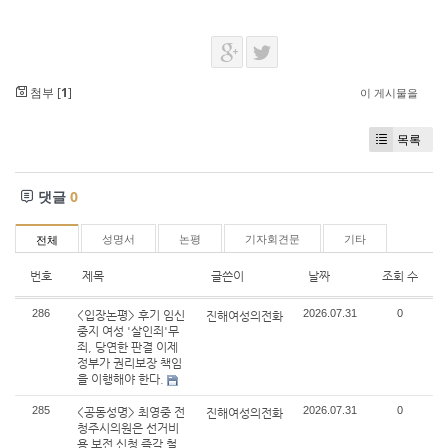
첨부 [
1
]
이 게시물을
목록
댓글
0
성명서
논평
기자회견문
기타
전체
번호
제목
글쓴이
날짜
조회 수
286
2026.07.31
0
<입장논평> 후기 임신
진해여성의전화
중지 여성 '살인죄'무
죄, 당연한 판결 이제
정부가 권리보장 책임
을 이행해야 한다.
285
2026.07.31
0
<공동성명> 최영중 전
진해여성의전화
청주시의원은 선거비
용 보전 신청 즉각 철