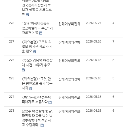
께하는 2026 제9회
전국동시지방선거 후
보자 성평등 체크리스
트
278
2026.05.27
4
10차 '여성비정규직
진해여성의전화
임금차별타파 주간' 기
자회견 논평
277
2026.05.26
7
<화요논평>구조적 차
진해여성의전화
별을 방치한 사회가 키
운 혐오
276
2026.05.18
8
<추모> 강남역 여성살
진해여성의전화
해 사건 10주기 추모
275
2026.05.18
5
<화요논평> '그것'만
진해여성의전화
은 원인으로 꼽지 않는
사회
274
2026.05.18
6
<화요논평>여성폭력
진해여성의전화
피해자도 노동자다
273
2026.04.15
6
남양주 여성살해 한달,
진해여성의전화
파편적 대응을 넘어 범
정부종합대책 책임지
고 수립하라!