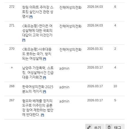
272
2026.04.03
6
창원 아파트 주차장 스
진해여성의전화
토킹 살인사건 관련 성
명서
271
2026.04.03
4
<화요논평>연이은 여
진해여성의전화
성살해에 대한 국회의
대답이 고작 이것인가
270
2026.03.31
2
<화요논평>사후대응
진해여성의전화
도 못하는 국가, 방치
되는 여성살해
»
2026.03.17
4
남양주 가정폭력, 스토
admin
킹, 여성살해사건 긴급
대응 기자회견
268
2026.03.17
10
한국여성의전화 2025
admin
분노의 게이지
267
2026.03.17
5
혐오와 배제를 정치의
admin
도구로 이주민의 공론
장 참여 제한하는 법안
에 반대한다.
쓰기
태그