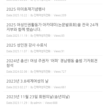
2025 이이효재기념행사
Date
2025.10.22
By
진해여성의전화
Views
209
2025 여성인권활동가 아카데미(논문발표회)을 전국 24개
지부와 함께 했습니다.
Date
2025.11.19
By
진해여성의전화
Views
85
2025 성인권 강사 수료식
Date
2025.11.07
By
진해여성의전화
Views
91
2024년 총선! 여성 주권자 '어퍼' 경남행동 출범 기자회견
참석
Date
2024.02.06
By
진해여성의전화
Views
727
2023년 3.8세계여성의 날
Date
2023.02.27
By
진해여성의전화
Views
661
2023년 11월 23일 회원의날(송년의날)
Date
2023.11.29
By
admin
Views
688