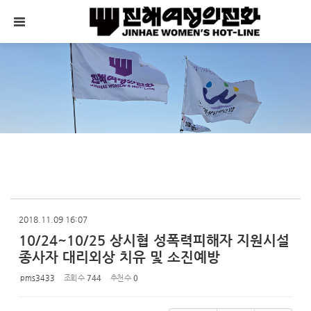
Sketchbook5, 스케치북5
Sketchbook5, 스케치북5
메뉴 건너뛰기
2018.11.09 16:07
10/24~10/25 상시협 성폭력피해자 지원시설
종사자 대리외상 치유 및 소진예방
pms3433
조회 수
744
추천 수
0