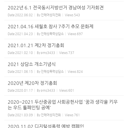
2022년 6.1 전국동시지방선거 경남여성 기자회견
Date
2022.06.02
By
진해여성의전화
Views
543
2021.04.16 세월호 참사 7주기 추모 문화제
Date
2021.04.23
By
진해성폭력상담소
Views
697
2021.01.21 제2차 정기총회
Date
2021.02.10
By
pms3433
Views
737
2021 상담소 개소기념식
Date
2021.06.15
By
진해성폭력상담소
Views
824
2020년 제20차 정기총회
Date
2020.01.17
By
pms3433
Views
601
2020~2021 두산중공업 사회공헌사업 '꿈과 생각을 키우
는 우드 톨페인팅 공예'
Date
2021.03.09
By
진해여성의전화
Views
761
2020.11.02 디지털성폭력 예방 캠페인