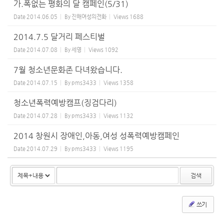
가.폭없는 평화의 달 캠페인(5/31)
Date
2014.06.05
By
진해여성의전화
Views
1688
2014.7.5 달거리 페스티벌
Date
2014.07.08
By
세영
Views
1092
7월 청소년문화존 다녀왔습니다.
Date
2014.07.15
By
pms3433
Views
1358
청소년폭력예방캠프(징검다리)
Date
2014.07.28
By
pms3433
Views
1132
2014 창원시 장애인,아동,여성 성폭력예방캠페인
Date
2014.07.29
By
pms3433
Views
1195
검색
쓰기