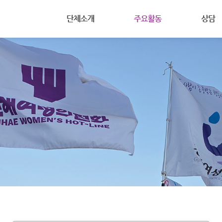
메뉴 건너뛰기
단체소개
주요활동
상담
(사)진해여성의전화는
공지사항
상담안내
주요사업
활동
여성주의
주요연혁
회원마당
온라인상
조직도
자료실
살림살이
찾아오시는길