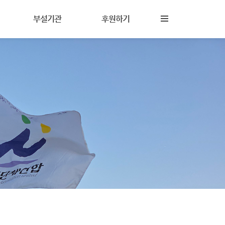
부설기관
후원하기
진해성폭력상담소
후원안내
상담이란
참살이지역아동센터
회원활동
담
상담원교육훈련시설
자원활동
(기구)나다움성인권교육센터