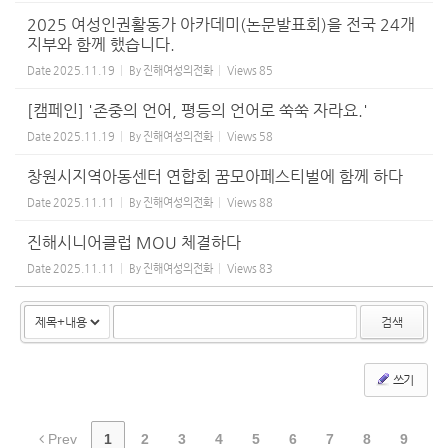
2025 여성인권활동가 아카데미(논문발표회)을 전국 24개
지부와 함께 했습니다.
Date
2025.11.19
By
진해여성의전화
Views
85
[캠페인] '존중의 언어, 평등의 언어로 쑥쑥 자라요.'
Date
2025.11.19
By
진해여성의전화
Views
58
창원시지역아동센터 연합회 꿈모아페스티벌에 함께 하다
Date
2025.11.11
By
진해여성의전화
Views
88
진해시니어클럽 MOU 체결하다
Date
2025.11.11
By
진해여성의전화
Views
83
검색
쓰기
Prev
1
2
3
4
5
6
7
8
9