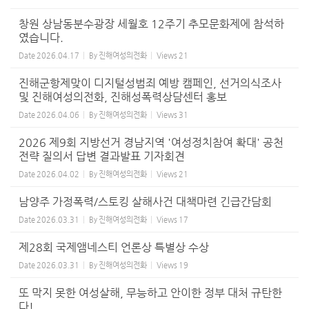
창원 상남동분수광장 세월호 12주기 추모문화제에 참석하
였습니다.
Date
2026.04.17
By
진해여성의전화
Views
21
진해군항제맞이 디지털성범죄 예방 캠페인, 선거의식조사
및 진해여성의전화, 진해성폭력상담센터 홍보
Date
2026.04.06
By
진해여성의전화
Views
31
2026 제9회 지방선거 경남지역 '여성정치참여 확대' 공천
전략 질의서 답변 결과발표 기자회견
Date
2026.04.02
By
진해여성의전화
Views
21
남양주 가정폭력/스토킹 살해사건 대책마련 긴급간담회
Date
2026.03.31
By
진해여성의전화
Views
17
제28회 국제앰네스티 언론상 특별상 수상
Date
2026.03.31
By
진해여성의전화
Views
19
또 막지 못한 여성살해, 무능하고 안이한 정부 대처 규탄한
다!