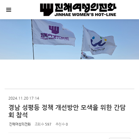
Sketchbook5, 스케치북5
Sketchbook5, 스케치북5
메뉴 건너뛰기
2024.11.20 17:14
경남 성평등 정책 개선방안 모색을 위한 간담
회 참석
진해여성의전화
조회 수
597
추천 수
0