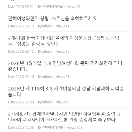
Date
2026.03.31
By
진해여성의전화
Views
21
진해여성의전화 창립 25주년을 축하해주세요!
Date
2026.03.13
By
admin
Views
11
<제41회 한국여성대회 ‘올해의 여성운동상’, ‘성평등 디딤
돌’, ‘성평등 걸림돌’ 명단>
Date
2026.03.12
By
admin
Views
15
2026년 3월 5일, 3.8 경남여성대회 관련 기자회견에 다녀
왔습니다.
Date
2026.03.10
By
admin
Views
21
2026년 제 118회 3.8 세계여성의날 경남 기념대회 다녀왔
습니다.
Date
2026.03.09
By
admin
Views
16
<기자회견> 장애인차별금지법 외면한 차별행위를 강력 규
탄하며 즉각사퇴와 진해아트홀 관장 중징계를 촉구한다.
Date
2025.12.03
By
진해여성의전화
Views
108