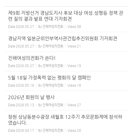
제9회 지방선거 경남도지사 후보 대상 여성.성평등 정책 관
련 질의 결과 발표 연대 기자회견
Date
2026.05.27
By
진해여성의전화
Views
38
경남지역 일본군위안부역사관건립추진위원회 기자회견
Date
2026.05.27
By
진해여성의전화
Views
21
진해여성의전화가 쏜다!
Date
2026.05.27
By
진해여성의전화
Views
19
5월 18일 가정폭력 없는 평화의 달 캠페인
Date
2026.05.18
By
진해여성의전화
Views
18
2026년 회원의 날 행사
Date
2026.05.13
By
진해여성의전화
Views
27
창원 상남동분수광장 세월호 12주기 추모문화제에 참석하
였습니다.
Date
2026.04.17
By
진해여성의전화
Views
20