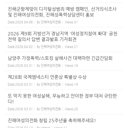
진해군항제맞이 디지털성범죄 예방 캠페인, 선거의식조사
및 진해여성의전화, 진해성폭력상담센터 홍보
Date
2026.04.06
By
진해여성의전화
Views
31
2026 제9회 지방선거 경남지역 '여성정치참여 확대' 공천
전략 질의서 답변 결과발표 기자회견
Date
2026.04.02
By
진해여성의전화
Views
21
남양주 가정폭력/스토킹 살해사건 대책마련 긴급간담회
Date
2026.03.31
By
진해여성의전화
Views
16
제28회 국제앰네스티 언론상 특별상 수상
Date
2026.03.31
By
진해여성의전화
Views
19
또 막지 못한 여성살해, 무능하고 안이한 정부 대처 규탄한
다!
Date
2026.03.31
By
진해여성의전화
Views
20
진해여성의전화 창립 25주년을 축하해주세요!
Date
2026.03.13
By
admin
Views
11