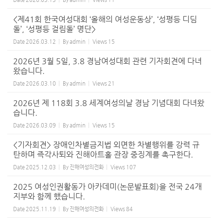
<제41회 한국여성대회 ‘올해의 여성운동상’, ‘성평등 디딤
돌’, ‘성평등 걸림돌’ 명단>
Date
2026.03.12
By
admin
Views
15
2026년 3월 5일, 3.8 경남여성대회 관련 기자회견에 다녀
왔습니다.
Date
2026.03.10
By
admin
Views
21
2026년 제 118회 3.8 세계여성의날 경남 기념대회 다녀왔
습니다.
Date
2026.03.09
By
admin
Views
15
<기자회견> 장애인차별금지법 외면한 차별행위를 강력 규
탄하며 즉각사퇴와 진해아트홀 관장 중징계를 촉구한다.
Date
2025.12.03
By
진해여성의전화
Views
107
2025 여성인권활동가 아카데미(논문발표회)을 전국 24개
지부와 함께 했습니다.
Date
2025.11.19
By
진해여성의전화
Views
84