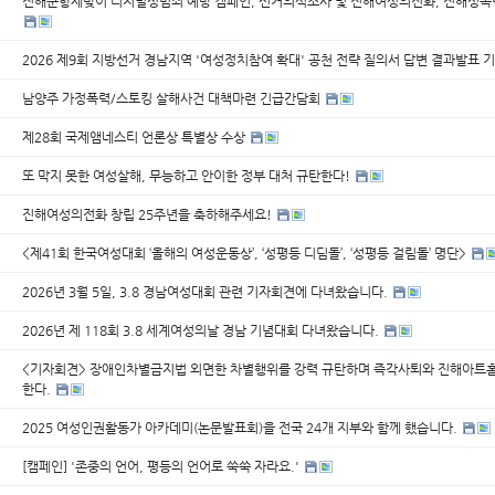
진해군항제맞이 디지털성범죄 예방 캠페인, 선거의식조사 및 진해여성의전화, 진해성
2026 제9회 지방선거 경남지역 '여성정치참여 확대' 공천 전략 질의서 답변 결과발표
남양주 가정폭력/스토킹 살해사건 대책마련 긴급간담회
제28회 국제앰네스티 언론상 특별상 수상
또 막지 못한 여성살해, 무능하고 안이한 정부 대처 규탄한다!
진해여성의전화 창립 25주년을 축하해주세요!
<제41회 한국여성대회 ‘올해의 여성운동상’, ‘성평등 디딤돌’, ‘성평등 걸림돌’ 명단>
2026년 3월 5일, 3.8 경남여성대회 관련 기자회견에 다녀왔습니다.
2026년 제 118회 3.8 세계여성의날 경남 기념대회 다녀왔습니다.
<기자회견> 장애인차별금지법 외면한 차별행위를 강력 규탄하며 즉각사퇴와 진해아트홀
한다.
2025 여성인권활동가 아카데미(논문발표회)을 전국 24개 지부와 함께 했습니다.
[캠페인] '존중의 언어, 평등의 언어로 쑥쑥 자라요.'