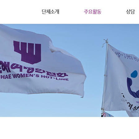
메뉴 건너뛰기
단체소개
주요활동
상담
(사)진해여성의전화는
공지사항
상담안내
주요사업
활동
여성주의
주요연혁
회원마당
온라인상
조직도
자료실
살림살이
찾아오시는길