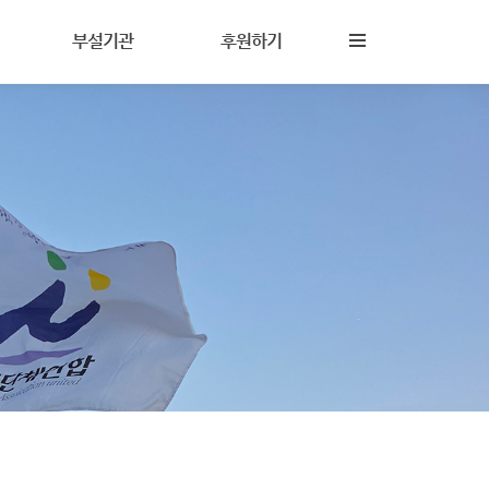
부설기관
후원하기
진해성폭력상담소
후원안내
상담이란
참살이지역아동센터
회원활동
담
상담원교육훈련시설
자원활동
(기구)나다움성인권교육센터