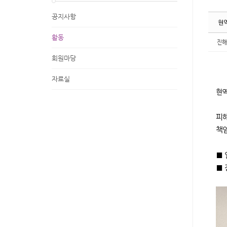
공지사항
현
활동
진해
회원마당
자료실
현역
피
책
■ 
■ 