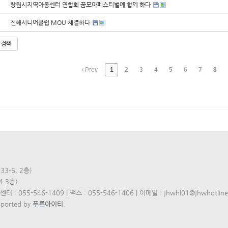
창원시지역아동센터 연합회 꿈모아페스티벌에 함께 하다
진해시니어클럽 MOU 체결하다
검색
Prev
1
2
3
4
5
6
7
8
3-6, 2층)
4 3층)
 : 055-546-1409 | 팩스 : 055-546-1406 | 이메일 : jhwhl01@jhwhotline.
pported by
푸른아이티
.