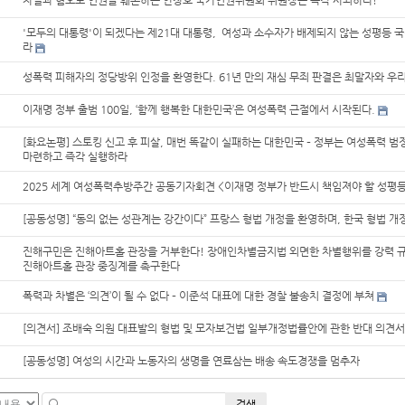
차별과 혐오로 인권을 훼손하는 안창호 국가인권위원회 위원장은 즉각 사퇴하라!
'모두의 대통령'이 되겠다는 제21대 대통령, 여성과 소수자가 배제되지 않는 성평등 
라
성폭력 피해자의 정당방위 인정을 환영한다. 61년 만의 재심 무죄 판결은 최말자와 우리
이재명 정부 출범 100일, ‘함께 행복한 대한민국’은 여성폭력 근절에서 시작된다.
[화요논평] 스토킹 신고 후 피살, 매번 똑같이 실패하는 대한민국 – 정부는 여성폭력 
마련하고 즉각 실행하라
2025 세계 여성폭력추방주간 공동기자회견 <이재명 정부가 반드시 책임져야 할 성평
[공동성명] “동의 없는 성관계는 강간이다” 프랑스 형법 개정을 환영하며, 한국 형법 개
진해구민은 진해아트홀 관장을 거부한다! 장애인차별금지법 외면한 차별행위를 강력 
진해아트홀 관장 중징계를 촉구한다
폭력과 차별은 ‘의견’이 될 수 없다 – 이준석 대표에 대한 경찰 불송치 결정에 부쳐
[의견서] 조배숙 의원 대표발의 형법 및 모자보건법 일부개정법률안에 관한 반대 의견서
[공동성명] 여성의 시간과 노동자의 생명을 연료삼는 배송 속도경쟁을 멈추자
검색