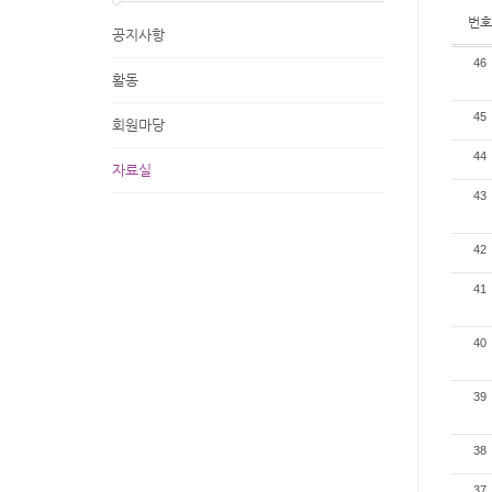
번호
공지사항
46
활동
45
회원마당
44
자료실
43
42
41
40
39
38
37