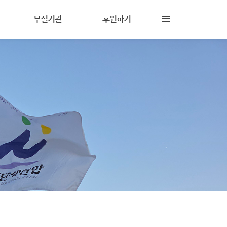
부설기관
후원하기
진해성폭력상담소
후원안내
상담이란
참살이지역아동센터
회원활동
담
상담원교육훈련시설
자원활동
(기구)나다움성인권교육센터