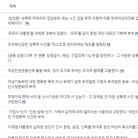
제목
(입장문) 성폭력 피해자의 정당방위 재심 사건 검찰 무죄 구형에 따른 한국여성의전화 
차례이다"
‘모두의 대통령’을 약속한 정부의 임명식 - ‘모두’를 담지 못한 국민 대표단 기획에 부쳐
조국혁신당은 성폭력 사건을 ‘리스크’로 관리하려는 태도를 멈춰라
[공동 성명] 다큐 ‘첫 변론’ 상영금지, 배상, 간접강제 1심 판결 당연하다 - 그 사망은 
다
여성인권운동단체 활동 왜곡, 정치 도구화 하려는 조직적 행태를 고발한다!
여성가족부에 대한 명확한 목적 의식 부재가 낳은 부적절한 지명과 부적합한 후보 - 여
인사청문회에 부쳐
피해자의 편에 서야 할 수사기관은 어디에 서 있는가 – 고 장제원 전 의원 성폭력 사건 
규탄한다
'가정사'인가 '인권 침해'인가, 가해자 당적에 따라 달라지는 이중잣대 규탄한다 -국민
인 가정폭력 사건에 부쳐
이재명 대통령의 납작한 성인지 인식 경청, 공정, 신뢰를 토대로 청년 여성의 목소리를