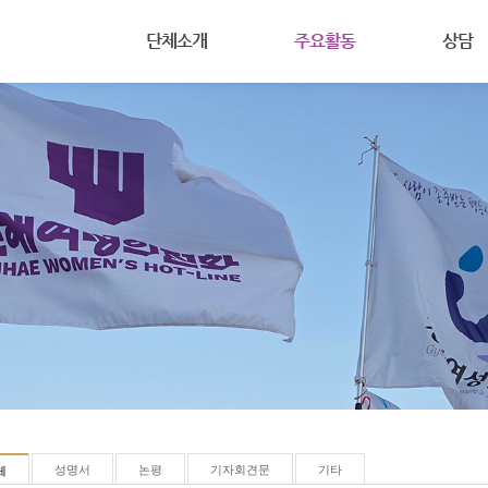
메뉴 건너뛰기
단체소개
주요활동
상담
(사)진해여성의전화는
공지사항
상담안내
주요사업
활동
여성주의
주요연혁
회원마당
온라인상
조직도
자료실
살림살이
찾아오시는길
성명서
논평
기자회견문
기타
체