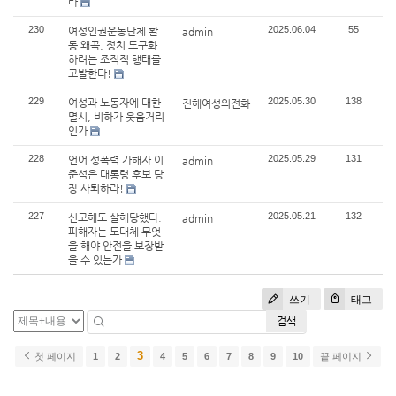
라
230
2025.06.04
55
여성인권운동단체 활
admin
동 왜곡, 정치 도구화
하려는 조직적 행태를
고발한다!
229
2025.05.30
138
여성과 노동자에 대한
진해여성의전화
멸시, 비하가 웃음거리
인가
228
2025.05.29
131
언어 성폭력 가해자 이
admin
준석은 대통령 후보 당
장 사퇴하라!
227
2025.05.21
132
신고해도 살해당했다.
admin
피해자는 도대체 무엇
을 해야 안전을 보장받
을 수 있는가
쓰기
태그
검색
3
첫 페이지
1
2
4
5
6
7
8
9
10
끝 페이지