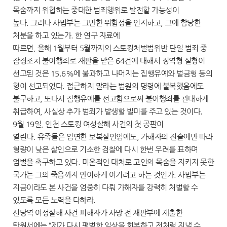
목숨까지 위협하는 중대한 범죄행위로 발전할 가능성이
높다. 그러나 사법부는 그만한 위험성을 인지하고, 그에 합당한
처분을 하고 있는가. 한 연구 자료에
따르면, 올해 1월부터 5월까지의 스토킹처벌법위반 단일 범죄 중
잠정조치 불이행죄로 재판을 받은 64건에 대해서 징역형 실형이
선고된 것은 15.6%에 불과하고 나머지는 집행유예와 벌금형 등의
형이 선고되었다. 접근하지 말라는 법원의 명령에 불복했음에도
불구하고, 또다시 집행유예를 선고함으로써 불이행죄를 관대하게
취급하여, 사실상 추가 범죄가 발생할 빌미를 주고 있는 것이다.
9월 19일, 인천 스토킹 여성살해 사건의 첫 공판이
열린다. 유족들은 엄연한 보복살인임에도, 가해자의 진술에만 따라
형량이 낮은 살인으로 기소한 검찰에 다시 한번 우려를 표하며
엄벌을 촉구하고 있다. 미온적인 대처로 고인의 목숨을 지키지 못한
국가는 그의 죽음까지 안이하게 여기려고 하는 것인가. 사법부는
지금이라도 본 사건을 엄중히 다뤄 가해자를 강력히 처벌할 수
있도록 모든 노력을 다하라.
신당역 여성살해 사건 피해자가 사망 전 재판부에 제출한
탄원서에는 “제가 다시 평범한 일상을 회복하고 전처럼 지낼 수