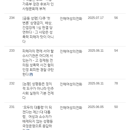
가족부 장관 후보자 인
사청문회에 부쳐
234
2025.07.17
56
[공동 성명] 다큐 ‘첫
진해여성의전화
변론’ 상영금지, 배상,
간접강제 1심 판결 당
연하다 - 그 사망은 성
폭력 피해자 탓이 아니
다
233
2025.06.11
54
피해자의 편에 서야 할
진해여성의전화
수사기관은 어디에 서
있는가 – 고 장제원 전
의원 성폭력 사건 혐의
인정 회피한 경찰 규탄
한다
232
2025.06.11
78
[논평] 성평등은 정치
진해여성의전화
적 도구가 아니라 민주
사회 실현의 기본 전제
다
231
2025.06.05
50
'모두의 대통령'이 되
진해여성의전화
겠다는 제21대 대통
령, 여성과 소수자가
배제되지 않는 성평등
국정운영으로 응답하