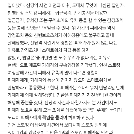
일어났다. 신당역 사건 이전과 이후, 도대체 무엇이 나뉜단 말인가.
현행법상 스토킹 피해자는 접근금지, 전기통신을 이용한
접근금지, 유치장 또는 구치소에의 유치 등을 할 수 있는 잠정조치
등을 통해 신변을 보호받을 수 있다. 위 사건의 피해자들 역시
잠정조치 등의 신변보호조치가 취해졌음에도 불구하고 끝내
살해당했다. 신당역 사건에서 경찰은 ‘피해자가 원치 않는다’는
이유로 잠정조치나 스마트워치 지급 등을 하지
않았고, 법원은 ‘증거인멸 및 도주 우려가 없다’라는 이유로
현행범으로 체포된 가해자의 구속영장을 기각했다. 인천 스토킹
여성살해 사건의 피해자 유족의 말에 따르면 경찰이
피해자에게, 가해자와 동선이 겹치지 않으면 스마트워치를
반납하라고 종용했다고 한다. 피해자는 스마트워치 반납 4일 만에
가해자에 의해 살해당했다. 경찰은 피해자가 자진 반납한 것이라
해명해 공분을 샀다. 신당역 사건과 마찬가지로 본 사건에서도
피해자 보호를 위해 모든 조치를 취했어야 할 책임 주체인 국가가
도리어 피해자에게 책임을 돌리며 회피하고 있다.
인천 스토킹 여성살해 사건에서 보다시피 스토킹 범죄에
있어 1건의 잠정조치 위반은 1명의 스토킹 피해자의 안전과