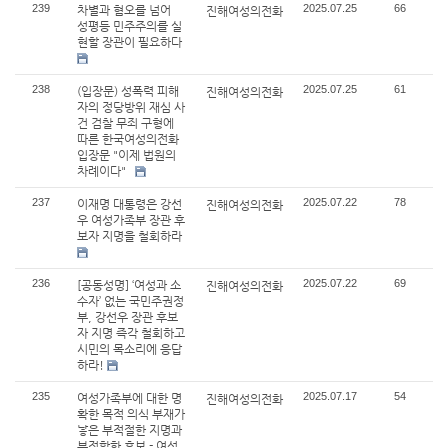
239
2025.07.25
66
차별과 혐오를 넘어
진해여성의전화
성평등 민주주의를 실
현할 장관이 필요하다
238
2025.07.25
61
(입장문) 성폭력 피해
진해여성의전화
자의 정당방위 재심 사
건 검찰 무죄 구형에
따른 한국여성의전화
입장문 "이제 법원의
차례이다"
237
2025.07.22
78
이재명 대통령은 강선
진해여성의전화
우 여성가족부 장관 후
보자 지명을 철회하라
236
2025.07.22
69
[공동성명] ‘여성과 소
진해여성의전화
수자’ 없는 국민주권정
부, 강선우 장관 후보
자 지명 즉각 철회하고
시민의 목소리에 응답
하라!
235
2025.07.17
54
여성가족부에 대한 명
진해여성의전화
확한 목적 의식 부재가
낳은 부적절한 지명과
부적합한 후보 - 여성