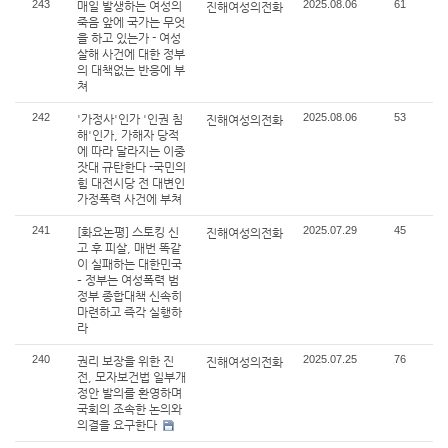
243
2025.08.06
61
매일 발생하는 여성의
진해여성의전화
죽음 앞에 국가는 무엇
을 하고 있는가 - 여성
살해 사건에 대한 정부
의 대책없는 반응에 부
쳐
242
2025.08.06
53
'가정사'인가 '인권 침
진해여성의전화
해'인가, 가해자 당적
에 따라 달라지는 이중
잣대 규탄한다 -국민의
힘 대전시당 전 대변인
가정폭력 사건에 부쳐
241
2025.07.29
45
[화요논평] 스토킹 신
진해여성의전화
고 후 피살, 매번 똑같
이 실패하는 대한민국
– 정부는 여성폭력 범
정부 종합대책 신속히
마련하고 즉각 실행하
라
240
2025.07.25
76
권리 보장을 위한 진
진해여성의전화
전, 모자보건법 일부개
정안 발의를 환영하며
국회의 조속한 논의와
의결을 요구한다