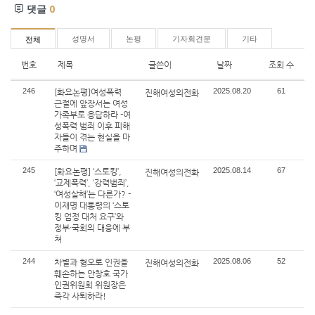
댓글
0
성명서
논평
기자회견문
기타
전체
번호
제목
글쓴이
날짜
조회 수
246
2025.08.20
61
[화요논평]여성폭력
진해여성의전화
근절에 앞장서는 여성
가족부로 응답하라 -여
성폭력 범죄 이후 피해
자들이 겪는 현실을 마
주하며
245
2025.08.14
67
[화요논평] ‘스토킹’,
진해여성의전화
‘교제폭력’, ‘강력범죄’,
‘여성살해’는 다른가? -
이재명 대통령의 ‘스토
킹 엄정 대처 요구’와
정부·국회의 대응에 부
쳐
244
2025.08.06
52
차별과 혐오로 인권을
진해여성의전화
훼손하는 안창호 국가
인권위원회 위원장은
즉각 사퇴하라!