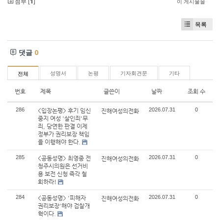
첨부 [
1
]
이 게시물을
목록
댓글
0
성명서
논평
기자회견문
기타
전체
번호
제목
글쓴이
날짜
조회 수
286
2026.07.31
0
<입장논평> 후기 임신
진해여성의전화
중지 여성 '살인죄'무
죄, 당연한 판결 이제
정부가 권리보장 책임
을 이행해야 한다.
285
2026.07.31
0
<공동성명> 최영중 전
진해여성의전화
청주시의원은 선거비
용 보전 신청 즉각 철
회하라!
284
2026.07.31
0
<공동성명> '피해자
진해여성의전화
권리보장'해야 검찰개
혁이다.