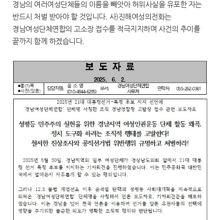
경남의 여러여성단체들의 이름을 빼앗아 허위사실을 유포한 자는
반드시 처벌 받아야 할 것입니다. 사)진해여성의전화는
경남여성단체연합의 고소장 접수를 적극지지하며 사건의 추이를
끝까지 함께 하겠습니다.