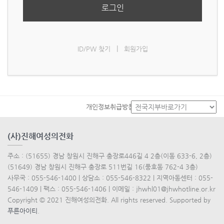
로그인
|
ID/PW 찾기
회원가입
개인정보취급방침
(사)진해여성의전화
주소 : (51655) 경남 창원시 진해구 충장로446길 4 2층(이동 633-6, 2층)
(51649) 경남 창원시 진해구 충장로 511번길 16(풍호동 762-4 3층)
사무국 : 055-546-1400 | 상담소 : 055-546-8322 | 지역아동센터 : 055-
546-1409 | 팩스 : 055-546-1406 | 이메일 : jhwhl01@jhwhotline.or.kr
Copyright © 2021 진해여성의전화. All rights reserved. Supported by
푸른아이티
.