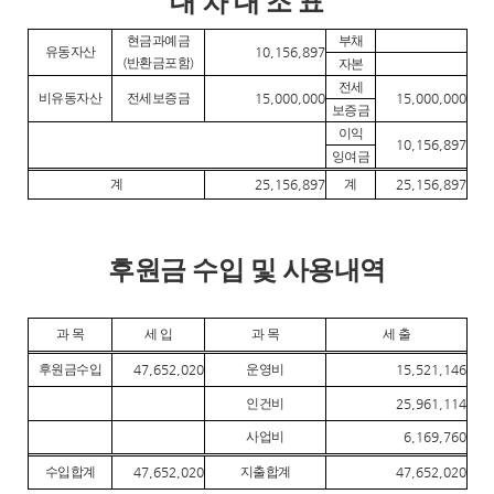
대
차 대 조 표
현금과예금
부채
유동자산
10,156,897
(
반환금포함
)
자본
전세
비유동자산
전세보증금
15,000,000
15,000,000
보증금
이익
10,156,897
잉여금
계
25,156,897
계
25,156,897
후원금 수입 및 사용내역
과 목
세 입
과 목
세 출
후원금수입
47,652,020
운영비
15,521,146
인건비
25,961,114
사업비
6,169,760
수입합계
47,652,020
지출합계
47,652,020