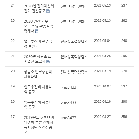
24
2021.05.13
237
2020년 진해여성의
진해여성의전화
전화 결산공고
23
2021.05.13
262
2020 연간 기부금
진해여성의전화
모금액 및 활용실적
명세서
22
2021.05.04
240
업무추진비 관련 수
진해성폭력상담소
정 보완건
21
2021.03.25
295
2020년 상담소 회
진해성폭력상담소
계결산 보고서
20
2021.03.19
270
상담소 업무추진비
진해성폭력상담소
사용내역
19
2020.10.07
337
업무추진비 사용내
pms3433
역 공고
18
2020.08.18
290
업무추진비 사용내
pms3433
역 공고
17
2020.03.27
356
2019년도 진해여성
pms3433
의전화 부설 진해성
폭력상담소 결산공
고