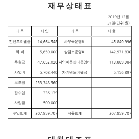
재 무 상 태 표
2019
년
12
월
31
일
(
단위
:
원
)
과 목
세 입
과 목
세 출
전년도이월금
14,664,548
사무국운영비
45,840,996
회 비
5,650,000
상담소운영비
142,971,830
후원금
47,652,020
지역아동센터운영비
113,889,984
사업비
5,708,440
차기년도이월금
5,156,897
보조금
233,348,560
잡수입
336,139
차입금
500,000
수입합계
307,859,707
지출합계
307,859,707