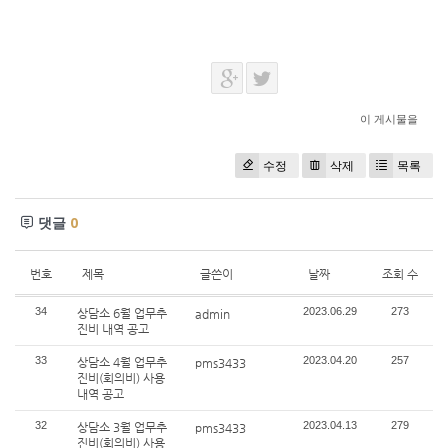
이 게시물을
수정
삭제
목록
댓글
0
번호
제목
글쓴이
날짜
조회 수
34
2023.06.29
273
상담소 6월 업무추
admin
진비 내역 공고
33
2023.04.20
257
상담소 4월 업무추
pms3433
진비(회의비) 사용
내역 공고
32
2023.04.13
279
상담소 3월 업무추
pms3433
진비(회의비) 사용