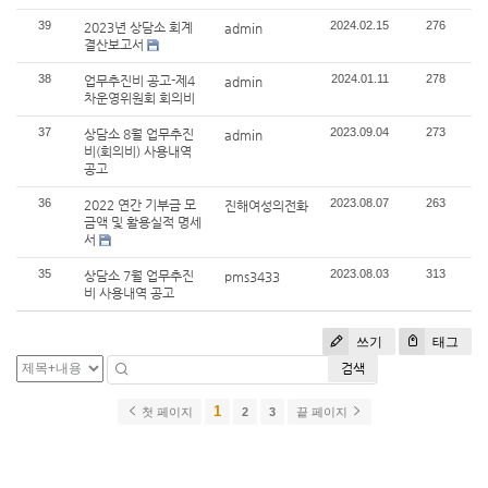
39
2024.02.15
276
2023년 상담소 회계
admin
결산보고서
38
2024.01.11
278
업무추진비 공고-제4
admin
차운영위원회 회의비
37
2023.09.04
273
상담소 8월 업무추진
admin
비(회의비) 사용내역
공고
36
2023.08.07
263
2022 연간 기부금 모
진해여성의전화
금액 및 활용실적 명세
서
35
2023.08.03
313
상담소 7월 업무추진
pms3433
비 사용내역 공고
쓰기
태그
검색
1
첫 페이지
2
3
끝 페이지