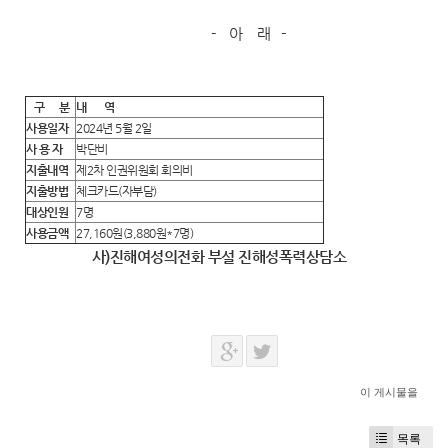
- 아 래 -
구
분
내 역
사용일자
2024년 5월 2일
사 용 자
박단비
지출내역
제2차 인권위원회 회의비
지출방법
체크카드(자부담)
대상인원
7명
사용금액
27,160원(3,880원*7명)
사)진해여성의전화 부설 진해성폭력상담소
이 게시물을
목록