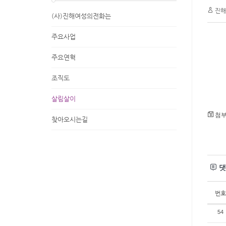
진해
(사)진해여성의전화는
주요사업
주요연혁
조직도
살림살이
첨부 
찾아오시는길
댓
번호
54