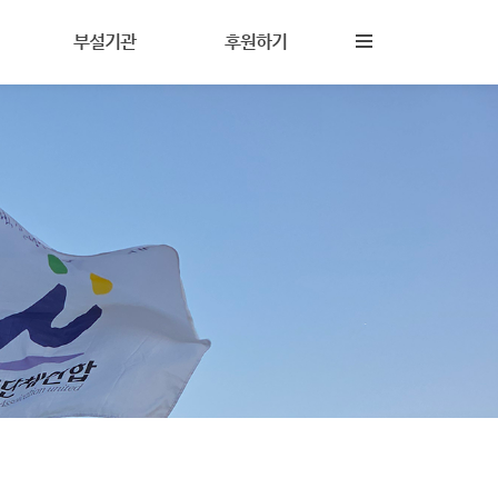
부설기관
후원하기
진해성폭력상담소
후원안내
상담이란
참살이지역아동센터
회원활동
담
상담원교육훈련시설
자원활동
(기구)나다움성인권교육센터