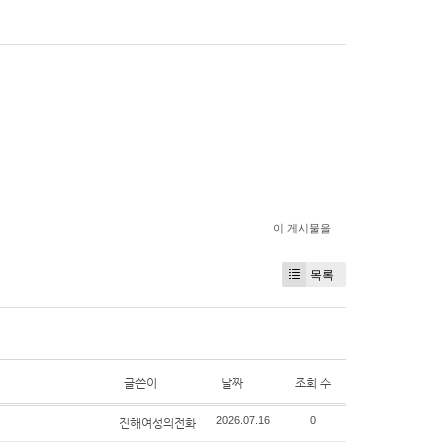
이 게시물을
목록
글쓴이
날짜
조회 수
2026.07.16
0
진해여성의전화