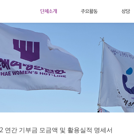
메뉴 건너뛰기
단체소개
주요활동
상담
(사)진해여성의전화는
공지사항
상담안내
주요사업
활동
여성주의
주요연혁
회원마당
온라인상
조직도
자료실
살림살이
찾아오시는길
22 연간 기부금 모금액 및 활용실적 명세서