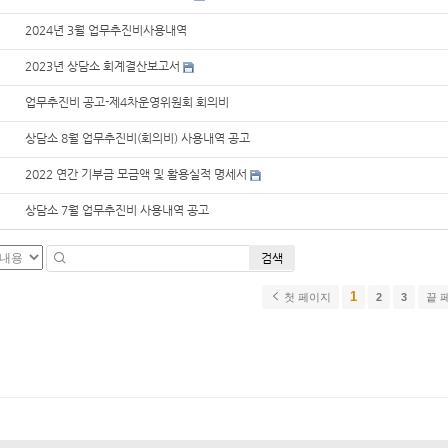
2024년 3월 업무추진비사용내역
2023년 상담소 회계결산보고서
업무추진비 공고-제4차운영위원회 회의비
상담소 8월 업무추진비(회의비) 사용내역 공고
2022 연간 기부금 모금액 및 활용실적 명세서
상담소 7월 업무추진비 사용내역 공고
검색
1
첫 페이지
2
3
끝 