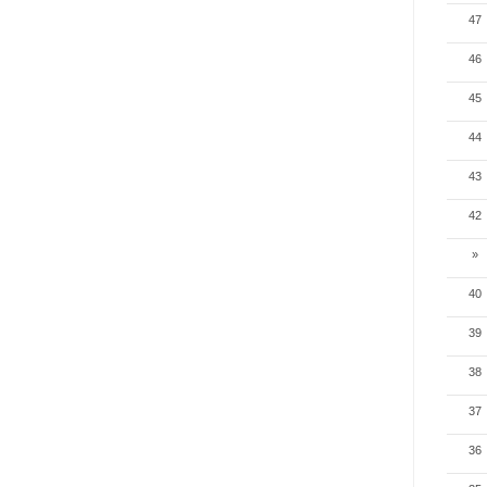
47
46
45
44
43
42
»
40
39
38
37
36