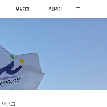
부설기관
후원하기
진해성폭력상담소
후원안내
상담이란
참살이지역아동센터
회원활동
담
상담원교육훈련시설
자원활동
(기구)나다움성인권교육센터
결산공고