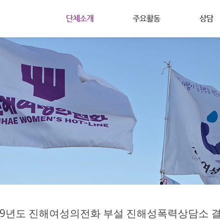
메뉴 건너뛰기
단체소개
주요활동
상담
(사)진해여성의전화는
공지사항
상담안내
주요사업
활동
여성주의
주요연혁
회원마당
온라인상
조직도
자료실
살림살이
찾아오시는길
19년도 진해여성의전화 부설 진해성폭력상담소 