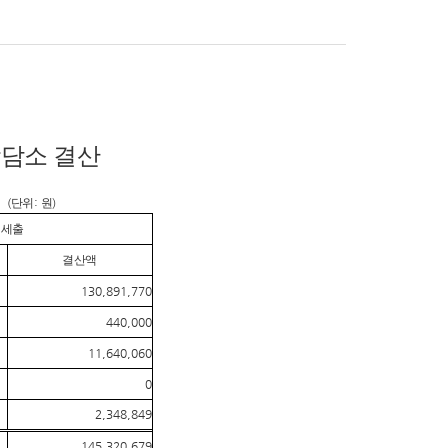
담소 결산
(
단위
:
원
)
세출
결산액
130,891,770
440,000
11,640,060
0
2,348,849
145,320,679