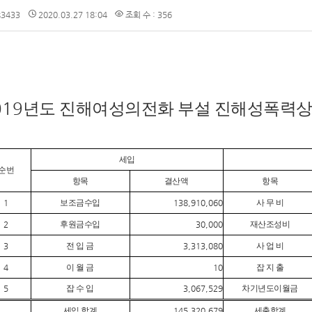
3433
2020.03.27 18:04
조회 수 : 356
019
년도 진해여성의전화 부설 진해성폭력상
세입
순번
항목
결산액
항목
1
보조금수입
138,910,060
사 무 비
2
후원금수입
30,000
재산조성비
3
전 입 금
3,313,080
사 업 비
4
이 월 금
10
잡 지 출
5
잡 수 입
3,067,529
차기년도이월금
세입 합계
145,320,679
세출합계