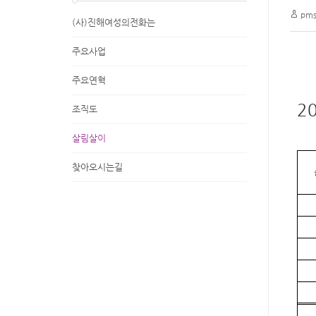
pms
(사)진해여성의전화는
주요사업
주요연혁
2
조직도
살림살이
찾아오시는길