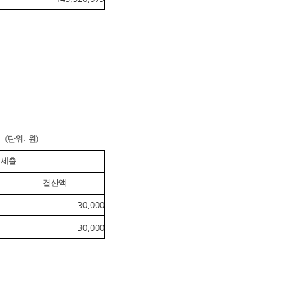
(
단위
:
원
)
세출
결산액
30,000
30,000