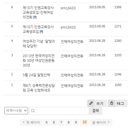
6
2013.09.05
1356
제10기 인권교육강사
pms3433
교육생모집-진해여성
의전화
5
2013.09.05
1271
제10기 인권교육강사
pms3433
교육생모집
4
2013.06.28
1260
여성주간 기념 '달빛아
진해여성의전화
래 당당히'
3
2013.06.28
1103
2013년 한국여성의전
진해여성의전화
화 30년 여성인권운동
30년
2
2013.06.28
1246
5월 24일 달빛산책
진해여성의전화
1
2013.06.28
1183
제8기 성폭력전문상담
진해여성의전화
원 교육 신청하세요
쓰기
태그
검색
10
첫 페이지
5
6
7
8
9
끝 페이지