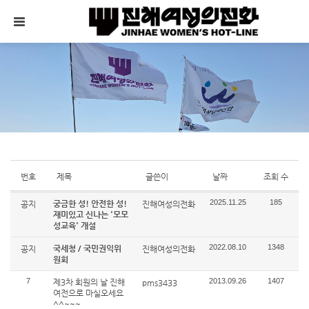
메뉴 건너뛰기
번호
제목
글쓴이
날짜
조회 수
2025.11.25
185
궁금한 성! 안전한 성!
공지
진해여성의전화
재미있고 신나는 '모모
성교육' 개설
2022.08.10
1348
국세청 / 국민권익위
공지
진해여성의전화
원회
7
2013.09.26
1407
제3차 회원의 날 진해
pms3433
여전으로 마실오세요
^^~~~