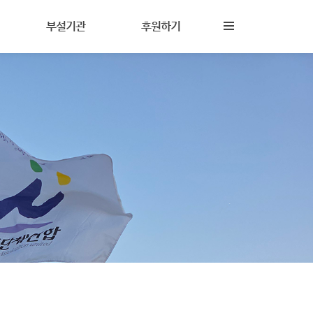
부설기관
후원하기
진해성폭력상담소
후원안내
상담이란
참살이지역아동센터
회원활동
담
상담원교육훈련시설
자원활동
(기구)나다움성인권교육센터