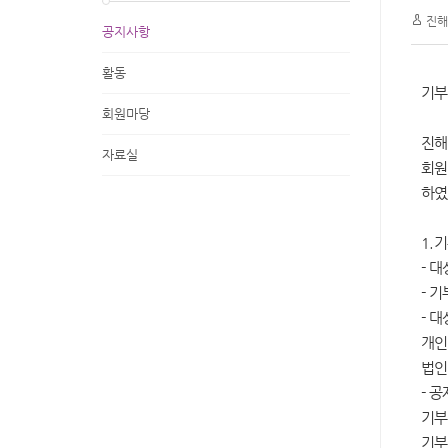
진해
공지사항
활동
기부
회원마당
진해
자료실
회원
하였
1.
- 대
- 기
- 대
개인
법인
- 
기부
기부