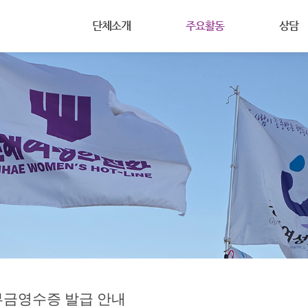
메뉴 건너뛰기
단체소개
주요활동
상담
(사)진해여성의전화는
공지사항
상담안내
주요사업
활동
여성주의
주요연혁
회원마당
온라인상
조직도
자료실
살림살이
찾아오시는길
금영수증 발급 안내