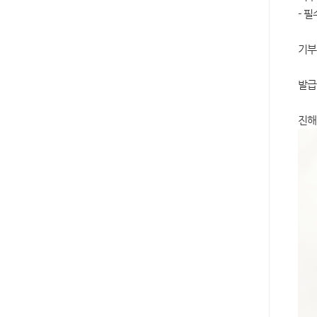
- 
기부
발급
진해