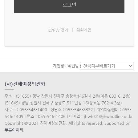
로그인
|
ID/PW 찾기
회원가입
개인정보취급방침
(사)진해여성의전화
주소 : (51655) 경남 창원시 진해구 충장로446길 4 2층(이동 633-6, 2층)
(51649) 경남 창원시 진해구 충장로 511번길 16(풍호동 762-4 3층)
사무국 : 055-546-1400 | 상담소 : 055-546-8322 | 지역아동센터 : 055-
546-1409 | 팩스 : 055-546-1406 | 이메일 : jhwhl01@jhwhotline.or.kr
Copyright © 2021 진해여성의전화. All rights reserved. Supported by
푸른아이티
.